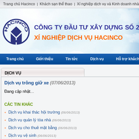
Trang chủ Hacinco
Khách sạn thể thao
Xí nghiệp dịch vụ và Kinh doanh nhà
|
|
CÔNG TY ĐẦU TƯ XÂY DỰNG SỐ 2
XÍ NGHIỆP DỊCH VỤ HACINCO
Trang chủ
Giới thiệu
Tin tức
Dịch vụ
Hỗ trợ khác
DỊCH VỤ
Dịch vụ trông giữ xe
(07/06/2013)
Đang cập nhật...
CÁC TIN KHÁC
Dịch vụ khai thác hội trường
(06/06/2013)
Dịch vụ quản lý tòa nhà
(06/06/2013)
Dịch vụ cho thuê mặt bằng
(06/06/2013)
Dịch vụ vệ sinh
(06/06/2013)